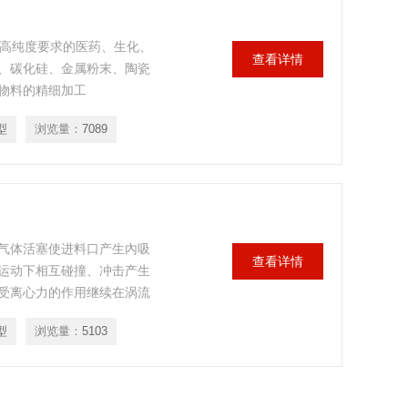
、高纯度要求的医药、生化、
查看详情
石、碳化硅、金属粉末、陶瓷
物料的精细加工
型
浏览量：
7089
气体活塞使进料口产生內吸
查看详情
运动下相互碰撞、冲击产生
受离心力的作用继续在涡流
用随气流向涡流场中心出料
型
浏览量：
5103
得到回收，剩余少量粉尘在
捕集，洁净气体排入大气。