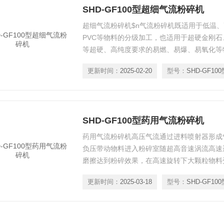
SHD-GF100型超细气流粉碎机
超细气流粉碎机$n气流粉碎机既适用于低温
PVC等物料的分级加工，也适用于超硬金刚
等超硬、高纯度要求的易燃、易爆、易氧化等
更新时间：
2025-02-20
型号：
SHD-GF100
SHD-GF100型药用气流粉碎机
药用气流粉碎机高压气流通过进料喷射器形成
负压带动物料进入粉碎室随超高音速涡流高速
磨擦达到粉碎效果，在高速旋转下大颗粒物料
场外环高速运动，微小的颗粒不在受离心力作
更新时间：
2025-03-18
型号：
SHD-GF100
口向下直接进入旋风分离器回收，大部分成品
通过粉碎机中心管道向上运动进入粉尘捕集器