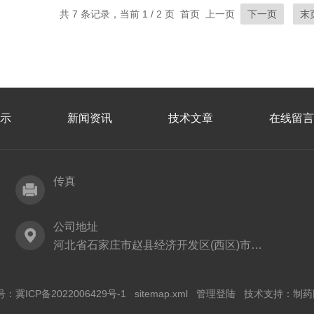
共 7 条记录，当前 1 / 2 页 首页 上一页
下一页
末
示
新闻资讯
技术文章
在线留言
传真
公司地址
河北省石家庄市赵县经济开发区(西区)市庄路25号
号：
冀ICP备2022006429号-1
sitemap.xml
管理登陆
技术支持：
制药