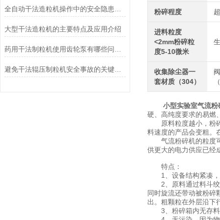
全自动干法造粒机操作中的安全隐患及预防措施
粉碎程度
超
大型干法造粒机的主要特点及应用介绍
进料粒度
<2mm粉碎粒
生
药用干法制粒机使用齿轮泵有哪些问题，如何改进？
度5-10微米
避免干法辊压制粒机安全事故的关键步骤
收集除尘器一
套材质（304）
（
小型实验室气流粉
硬、高纯度要求的易燃
原料粒度越小，粉碎效
料速度的产品会变粗。
气流粉碎机的粒度可以
供更大的电力供应已经
特点：
1、设备结构紧凑，占
2、原料通过料斗绞龙
同时旋流还带动被粉碎
出。粗颗粒在外层沿下
3、粉碎箱内无存料
4、无污染，因为物料